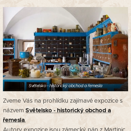
Světelsko - historický obchod a řemesla
Zveme Vás na prohlídku zajímavé expozice s
Světelsko - historický obchod a
názvem
řemesla
.
Autory expozice jsou zámecký pán z Martinic