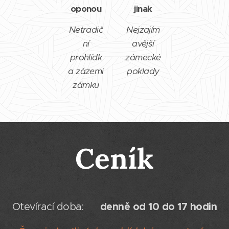
oponou
jinak
Netradič
Nejzajím
ní
avější
prohlídk
zámecké
a zázemí
poklady
zámku
Ceník
denně od 10 do 17 hodin
Otevírací doba: