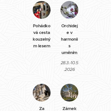
Pohádko
Orchidej
vá cesta
e v
kouzelný
harmonii
m lesem
s
uměním
28.3.-10.5
.2026
Za
Zámek