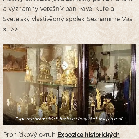
a významný vetešník pan Pavel Kuře a
Světelský vlastivědný spolek. Seznámíme Vás
s... >>
Expozice historických hodin a dějiny šlechtických rodů
Expozice historických
Prohlídkový okruh