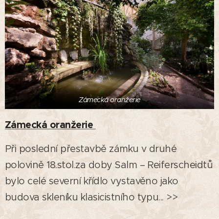
Zámecká oranžerie
Zámecká oranžerie
Při poslední přestavbě zámku v druhé
polovině 18.stol.za doby Salm – Reiferscheidtů
bylo celé severní křídlo vystavěno jako
budova skleníku klasicistního typu... >>