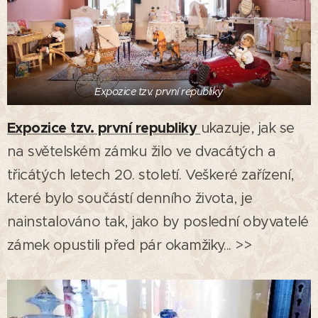
Expozice tzv. první republiky
Expozice tzv. první republiky
ukazuje, jak se
na světelském zámku žilo ve dvacátých a
třicátých letech 20. století. Veškeré zařízení,
které bylo součástí denního života, je
nainstalováno tak, jako by poslední obyvatelé
zámek opustili před pár okamžiky... >>